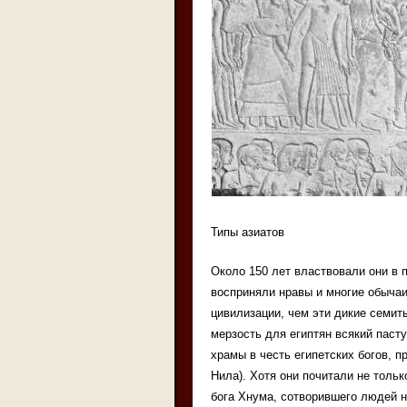
Типы азиатов
Около 150 лет властвовали они в по
восприняли нравы и многие обычаи 
цивилизации, чем эти дикие семиты 
мерзость для египтян всякий паст
храмы в честь египетских богов, п
Нила). Хотя они почитали не тольк
бога Хнума, сотворившего людей н