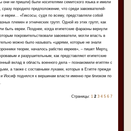
бы они ни пришли) были носителями семитского языка и имели
о, сразу породило предположение, что среди завоевателей-
 и евреи… «Гиксосы, судя по всему, представляли собой
зных племен и этнических групп. Одной из этих групп, как
ли быть евреи. Позднее, когда египетские фараоны вернули
оторым покровительствовали завоеватели, могли впасть в
тельно можно было называть «царями, которые не знали
оронники теории, началось рабство евреев», – пишет Мертц.
кровавым и разрушительным, как представляют египетские
енный вклад в область военного дела – познакомили египтян с
ьми, а также с составными луками, которых в Египте прежде
о и Иосиф поднялся к вершинам власти именно при близком по
.
Страницы:
1
2
3
4
5
6
7