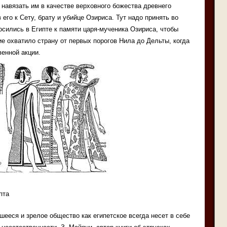
навязать им в качестве верховного божества древнего
 его к Сету, брату и убийце Озириса. Тут надо принять во
осились в Египте к памяти царя-мученика Озириса, чтобы
ие охватило страну от первых порогов Нила до Дельты, когда
венной акции.
пта
шееся и зрелое общество как египетское всегда несет в себе