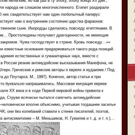
м нелегким, но как раз в ту эпоху, эпоху конца XII дин.,
ля народа не слишком многочисленного. Египет раздирали
 О них свидетельствует нам один любопытный папирус
вествует нам о внутреннем состоянии царства фараонов:
бственном сыне. Инородцы сделались повсюду египтянами. В
том… Простолюдины получают драгоценности, не имеющие
закромов. Чума господствует в стране. Кровь повсюду…»»
и известные основания придерживаться такого рода позиций.
адемия естественных и гуманитарных наук, вместе с
 в России резкие антииудейские высказывания Манефона, не
Штерн. Греческие и римские авторы о евреях и иудаизме / Под
ота до Плутарха. М., 1997). Конечно, автор статьи и при
 что буквально напрашивались. Массовая миграция евреев
ачале XX века и в ходе Первой мировой войны привела к
да, Струве всячески пытался смягчить антииудейские
-человечески вполне объяснимо, учитывая тогдашнее засилье
ЧК; они без колебаний ставили к стенке писателей, поэтов,
в антисемитизме – М. Меньшиков, Н. Гумилев и т. д. и т. п.)…