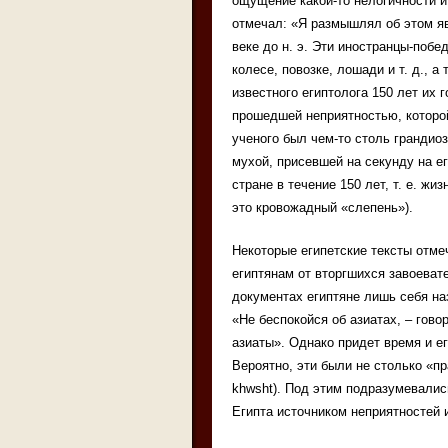
ощущение какой-то нелогичности и 
отмечал: «Я размышлял об этом яв
веке до н. э. Эти иностранцы-поб
колесе, повозке, лошади и т. д., 
известного египтолога 150 лет их
прошедшей неприятностью, которой
ученого был чем-то столь грандио
мухой, присевшей на секунду на ег
стране в течение 150 лет, т. е. жи
это кровожадный «слепень»).
Некоторые египетские тексты отме
египтянам от вторгшихся завоеват
документах египтяне лишь себя на
«Не беспокойся об азиатах, – гово
азиаты». Однако придет время и 
Вероятно, эти были не столько «пр
khwsht). Под этим подразумевалис
Египта источником неприятностей 