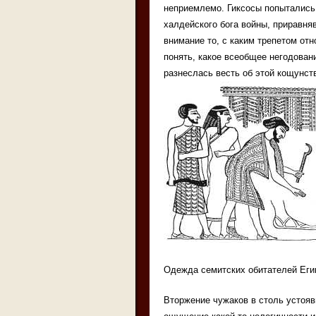
неприемлемо. Гиксосы попытались 
халдейского бога войны, приравняв
внимание то, с каким трепетом отн
понять, какое всеобщее негодован
разнеслась весть об этой кощунст
Одежда семитских обитателей Еги
Вторжение чужаков в столь устояв