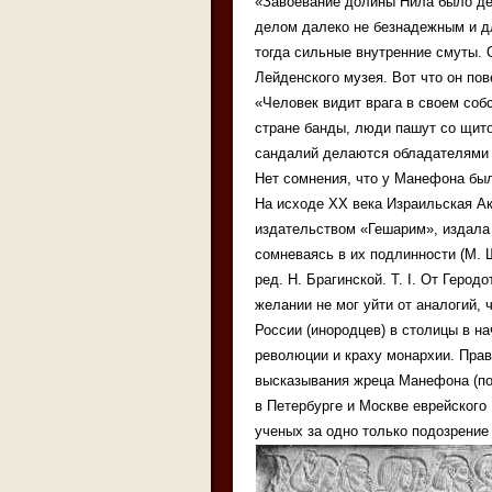
«Завоевание долины Нила было дело
делом далеко не безнадежным и д
тогда сильные внутренние смуты.
Лейденского музея. Вот что он по
«Человек видит врага в своем со
стране банды, люди пашут со щи
сандалий делаются обладателями 
Нет сомнения, что у Манефона был
На исходе XX века Израильская Ак
издательством «Гешарим», издала
сомневаясь в их подлинности (М. 
ред. Н. Брагинской. Т. I. От Герод
желании не мог уйти от аналогий,
России (инородцев) в столицы в н
революции и краху монархии. Прав
высказывания жреца Манефона (по
в Петербурге и Москве еврейского 
ученых за одно только подозрение 