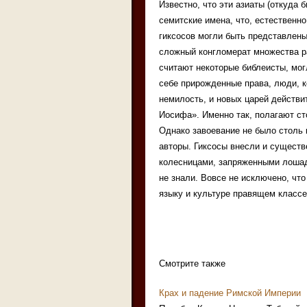
Известно, что эти азиаты (откуда 
семитские имена, что, естественн
гиксосов могли быть представлены
сложный конгломерат множества ра
считают некоторые библеисты, мог
себе прирожденные права, люди, к
немилость, и новых царей действи
Иосифа». Именно так, полагают ст
Однако завоевание не было столь 
авторы. Гиксосы внесли и существ
колесницами, запряженными лошад
не знали. Вовсе не исключено, чт
языку и культуре правящем классе
Смотрите также
Крах и падение Римской Империи