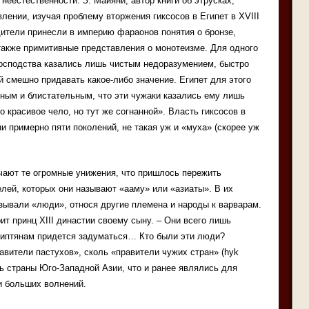
неестественности. З. Майяни, автор книги об этрусках,
лении, изучая проблему вторжения гиксосов в Египет в XVIII
едители принесли в империю фараонов понятия о бронзе,
а также примитивные представления о монотеизме. Для одного
 господства казались лишь чистым недоразумением, быстро
 смешно придавать какое-либо значение. Египет для этого
зным и блистательным, что эти чужаки казались ему лишь
о красивое чело, но тут же согнанной». Власть гиксосов в
зни примерно пяти поколений, не такая уж и «муха» (скорее уж
чают те огромные унижения, что пришлось пережить
елей, которых они называют «ааму» или «азиаты». В их
зывали «люди», относя другие племена и народы к варварам.
рит принц XIII династии своему сыну. – Они всего лишь
египтянам придется задуматься… Кто были эти люди?
авители пастухов», сколь «правители чужих стран» (hyk
ь страны Юго-Западной Азии, что и ранее являлись для
и больших волнений.