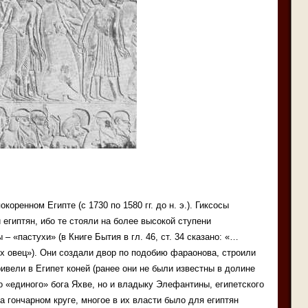
коренном Египте (с 1730 по 1580 гг. до н. э.). Гиксосы
египтян, ибо те стояли на более высокой ступени
– «пастухи» (в Книге Бытия в гл. 46, ст. 34 сказано: «…
ух овец»). Они создали двор по подобию фараонова, строили
ривели в Египет коней (ранее они не были известны в долине
о «единого» бога Яхве, но и владыку Элефантины, египетского
а гончарном круге, многое в их власти было для египтян