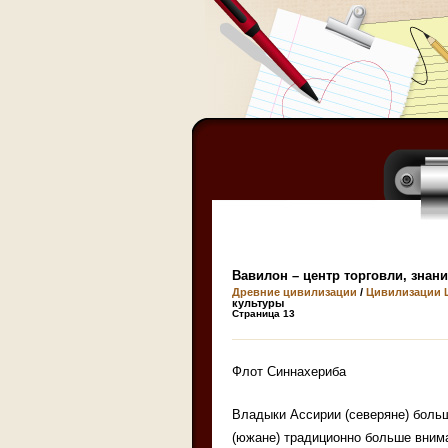
Вавилон – центр торговли, знан
Древние цивилизации
/
Цивилизации 
культуры
Страница 13
Флот Синнахериба
Владыки Ассирии (северяне) больш
(южане) традиционно больше внима