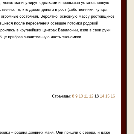
ки, ловко манипулируя сделками и превышая установленную
венно, те, кто давал деньги в рост (собственники, купцы,
 огромные состояния. Вероятно, основную массу ростовщиков
авшиеся после переселения осевшие потомки родовой
троились в крупнейших центрах Вавилонии, взяв в свои руки
бще прибрав значительную часть экономики.
Страницы:
8
9
10
11
12
13
14
15
16
рики – родина древних майя. Они пришли с севера, и даже