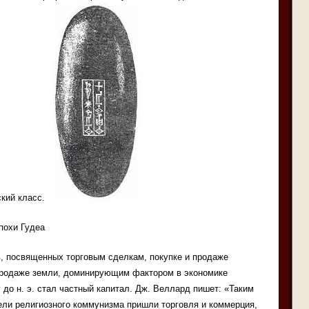
ский класс.
похи Гудеа
в, посвященных торговым сделкам, покупке и продаже
продаже земли, доминирующим фактором в экономике
 до н. э. стал частный капитал. Дж. Веллард пишет: «Таким
ели религиозного коммунизма пришли торговля и коммерция,