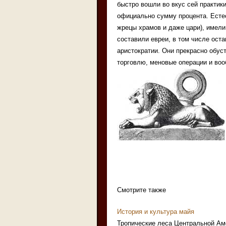
быстро вошли во вкус сей практи
официально сумму процента. Естест
жрецы храмов и даже цари), имели
составили евреи, в том числе ост
аристократии. Они прекрасно обус
торговлю, меновые операции и воо
Смотрите также
История и культура майя
Тропические леса Центральной Аме