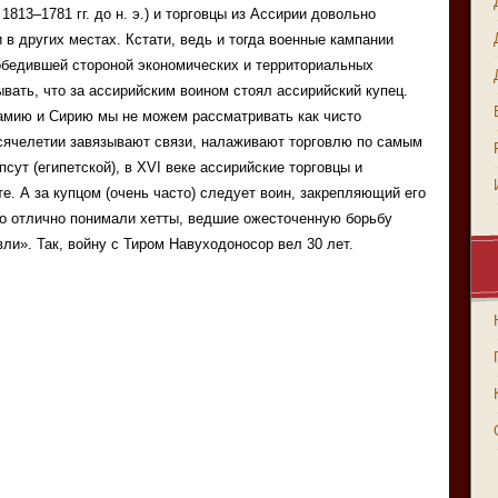
1813–1781 гг. до н. э.) и торговцы из Ассирии довольно
 в других местах. Кстати, ведь и тогда военные кампании
обедившей стороной экономических и территориальных
ать, что за ассирийским воином стоял ассирийский купец.
амию и Сирию мы не можем рассматривать как чисто
ысячелетии завязывают связи, налаживают торговлю по самым
ут (египетской), в XVI веке ассирийские торговцы и
е. А за купцом (очень часто) следует воин, закрепляющий его
то отлично понимали хетты, ведшие ожесточенную борьбу
ли». Так, войну с Тиром Навуходоносор вел 30 лет.