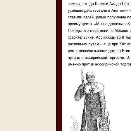
замечу, что до Шамши-Адада I (ок. 
успешно действовали в Анатолии и
ставили своей целью получение п
преимуществ. «Мы не должны забыв
Походы этого времени на Месопот
грабительские. Ассирийцы во II т
различным путям – еще при Хатшепс
ремесленники живали даже в Египт
пути для ассирийской торговли. Э
именно против асссирийской торгов