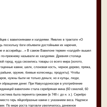
йцев с вавилонянами и халдеями. Ямвлих в трактате «О
дь поскольку боги объявили достойными их наречия,
яне и ассирийцы…» В самом Вавилоне термин «халдей» вышел
ы по-прежнему называли их халдеями. Древняя столица
й город, куда свозились товары со всего мира (золото,
гоценные камни, шелк, слоновая кость, черное дерево, пряжа,
 рабыни, оружие, боевые колесницы, продукты). Чтобы
ров, нужны были не только деньги, но и купцы, люди,
и обращении денег. При Навуходоносоре в употребление
единицей вавилонян стала серебряная мина (60 секелей, 60
система была перенята греками (в 748 г. до н. э.). Серебро
вместо гирь яйцеобразные камни с указанием веса. Надписи
ми. По мере роста торговли увеличилось денежное