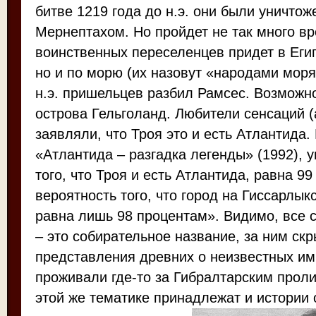
битве 1219 года до н.э. они были уничто
Мернептахом. Но пройдет не так много вр
воинственных переселенцев придет в Египе
но и по морю (их назовут «народами моря»
н.э. пришельцев разбил Рамсес. Возможно
острова Гельголанд. Любители сенсаций (
заявляли, что Троя это и есть Атлантида. 
«Атлантида – разгадка легенды» (1992), 
того, что Троя и есть Атлантида, равна 99
вероятность того, что город на Гиссарлык
равна лишь 98 процентам». Видимо, все 
– это собирательное название, за ним ск
представления древних о неизвестных им
проживали где-то за Гибралтарским проли
этой же тематике принадлежат и истории 