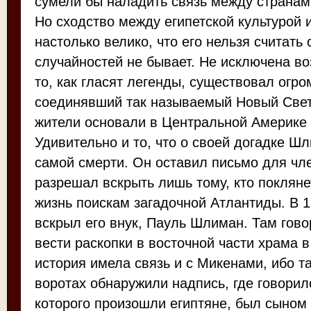
сумели бы наладить связь между странам
Но сходство между египетской культурой 
настолько велико, что его нельзя считать
случайностей не бывает. Не исключена во
то, как гласят легенды, существовал огро
соединявший так называемый Новый Свет
жители основали в Центральной Америке 
Удивительно и то, что о своей догадке Ш
самой смерти. Он оставил письмо для чл
разрешал вскрыть лишь тому, кто покляне
жизнь поискам загадочной Атлантиды. В 1
вскрыл его внук, Пауль Шлиман. Там гово
вести раскопки в восточной части храма в
история имела связь и с Микенами, ибо т
воротах обнаружили надпись, где говорил
которого произошли египтяне, был сыном 