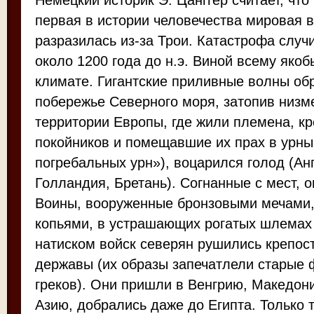
Немецкий историк Э. Цанггер считает, что
первая в истории человечества мировая в
разразилась из-за Трои. Катастрофа слу
около 1200 года до н.э. Виной всему яко
климате. Гигантские приливные волны об
побережье Северного моря, затопив низме
территории Европы, где жили племена, к
покойников и помещавшие их прах в урны
погребальных урн»), воцарился голод (Ан
Голландия, Бретань). Согнанные с мест, о
Воины, вооруженные бронзовыми мечами,
копьями, в устрашающих рогатых шлемах 
натиском войск северян рушились крепост
державы (их образы запечатлели старые 
греков). Они пришли в Венгрию, Македон
Азию, добрались даже до Египта. Только 