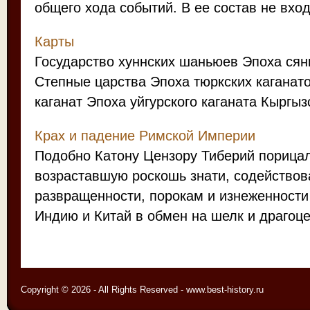
общего хода событий. В ее состав не входя
Карты
Государство хуннских шаньюев Эпоха сян
Степные царства Эпоха тюркских каганат
каганат Эпоха уйгурского каганата Кыргызс
Крах и падение Римской Империи
Подобно Катону Цензору Тиберий порица
возраставшую роскошь знати, содейство
развращенности, порокам и изнеженности
Индию и Китай в обмен на шелк и драгоце
Copyright © 2026 - All Rights Reserved - www.best-history.ru