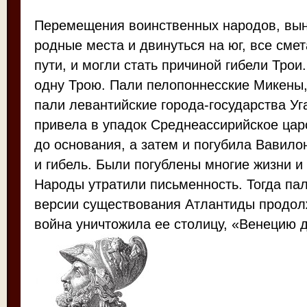
Перемещения воинственных народов, вы
родные места и двинуться на юг, все смет
пути, и могли стать причиной гибели Тро
одну Трою. Пали пелопоннесские Микены, 
пали левантийские города-государства Уг
привела в упадок Среднеассирийское цар
до основания, а затем и погубила Вавил
и гибель. Были погублены многие жизни и
Народы утратили письменность. Тогда пал
версии существования Атлантиды продолж
война уничтожила ее столицу, «Венецию 