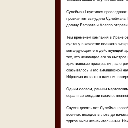
Сулейман I пустился преследовать
провиантом вынудили Сулеймана I в
долину Евфрата и Алеппо отправи
Тем временем кампания в Иране о
султану в качестве великого визир
командующим его действующей арми
тех, кто ненавидел его за быстрое
христианские пристрастия, за огр
оказывалось и его амбициозной на
Ибрагима из-за того влияния визир
Одним словом, ранним мартовским 
сераля со следами насильственной
Спустя десять лет Сулейман возоб
военных походов вплоть до начала
турков были незначительными. Нако