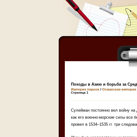
Походы в Азию и борьба за Сре
Империя тюрков
/
Османская империя
Страница 1
Сулейман постоянно вел войну на 
как его военно-морские силы все 
провел в 1534–1535 гг. три следов