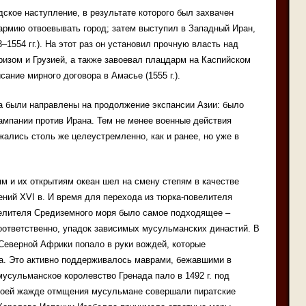
ское наступление, в результате которого был захвачен
армию отвоевывать город; затем выступил в Западный Иран,
–1554 гг.). На этот раз он установил прочную власть над
изом и Грузией, а также завоевал плацдарм на Каспийском
ание мирного договора в Амасье (1555 г.).
а были направлены на продолжение экспансии Азии: было
ампании против Ирана. Тем не менее военные действия
жались столь же целеустремленно, как и ранее, но уже в
 и их открытиям океан шел на смену степям в качестве
ний XVI в. И время для перехода из тюрка-повелителя
велителя Средиземного моря было самое подходящее –
оответственно, упадок зависимых мусульманских династий. В
Северной Африки попало в руки вождей, которые
ва. Это активно поддерживалось маврами, бежавшими в
мусульманское королевство Гренада пало в 1492 г. под
своей жажде отмщения мусульмане совершали пиратские