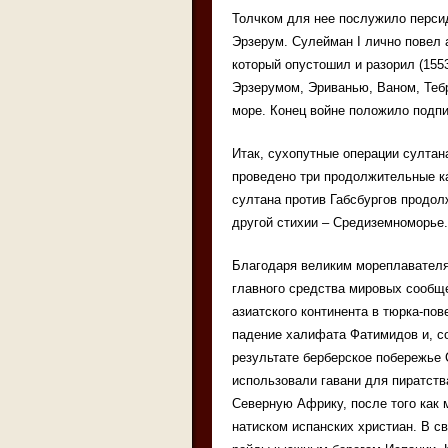
Толчком для нее послужило персид
Эрзерум. Сулейман I лично повел 
который опустошил и разорил (1553
Эрзерумом, Эриванью, Ваном, Тебр
море. Конец войне положило подпис
Итак, сухопутные операции султан
проведено три продолжительные к
султана против Габсбургов продол
другой стихии – Средиземноморье.
Благодаря великим мореплавателям
главного средства мировых сообще
азиатского континента в тюрка-по
падение халифата Фатимидов и, с
результате берберское побережье 
использовали гавани для пиратст
Северную Африку, после того как 
натиском испанских христиан. В 