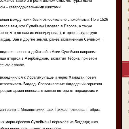
османов также и в религиозном смысле: турки были
рсы – гетеродоксальными шиитами.
ения между ними были относительно спокойными. Но в 1526
вался тем, что Сулейман I воевал в Европе, а также
ено, что он сам их инспирировал), вторгся в турецкую
агдад, Ван и другие земли, ранее захваченные Селимом I.
оведения военных действий в Азии Сулейман направил
аша вторгся в Азербайджан, захватил Тебриз, при этом
есьма слабое.
рисоединился к Ибрагиму-паше и через Хамадан повел
отвоевывать Багдад. Сопротивление багдадский гарнизон
урецкая армия понесла тяжелые потери от персидских и
ан занят в Месопотамии, шах Тахмасп отвоевал Тебриз.
ных марш-бросков Сулейман I вернулся из Багдада; шах
Тебриз вновь принадлежал османам.