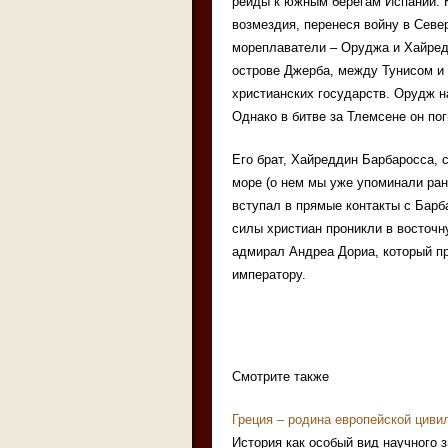
рейды к южным берегам Испании. 
возмездия, перенеся войну в Севе
мореплаватели – Оруджа и Хайред
острове Джерба, между Тунисом и
христианских государств. Орудж н
Однако в битве за Тлемсене он поги
Его брат, Хайреддин Барбаросса,
море (о нем мы уже упоминали ран
вступал в прямые контакты с Барб
силы христиан проникли в восточ
адмирал Андреа Дориа, который пр
императору.
Смотрите также
Греция – родина европейской циви
История как особый вид научного 