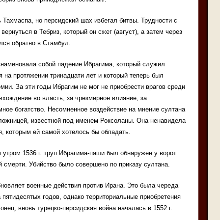
 Тахмаспа, но персидский шах избегал битвы. Трудности с
ернуться в Тебриз, который он сжег (август), а затем через
лся обратно в Стамбул.
знаменовала собой падение Ибрагима, который служил
я на протяжении тринадцати лет и который теперь был
и. За эти годы Ибрагим не мог не приобрести врагов среди
 вхождение во власть, за чрезмерное влияние, за
омное богатство. Несомненное воздействие на мнение султана
ложницей, известной под именем Роксоланы. Она ненавидела
я, которым ей самой хотелось бы обладать.
утром 1536 г. труп Ибрагима-паши был обнаружен у ворот
 смерти. Убийство было совершено по приказу султана.
новляет военные действия против Ирана. Это была череда
 пятидесятых годов, однако территориальные приобретения
нец, вновь турецко-персидская война началась в 1552 г.