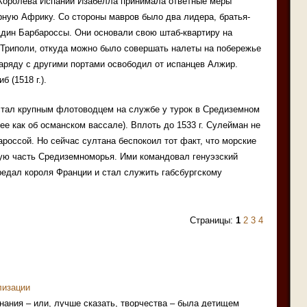
Королева Испании Изабелла принимала ответные меры
рную Африку. Со стороны мавров было два лидера, братья-
дин Барбароссы. Они основали свою штаб-квартиру на
 Триполи, откуда можно было совершать налеты на побережье
аряду с другими портами освободил от испанцев Алжир.
б (1518 г.).
 стал крупным флотоводцем на службе у турок в Средиземном
ее как об османском вассале). Вплоть до 1533 г. Сулейман не
ароссой. Но сейчас султана беспокоил тот факт, что морские
ную часть Средиземноморья. Ими командовал генуэзский
едал короля Франции и стал служить габсбургскому
Страницы:
1
2
3
4
лизации
знания – или, лучше сказать, творчества – была детищем