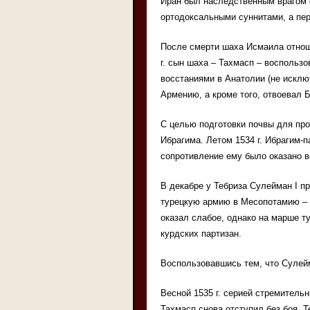
Иран был наследственным врагом 
ортодоксальными суннитами, а пе
После смерти шаха Исмаила отнош
г. сын шаха – Тахмасп – воспользо
восстаниями в Анатолии (не исключ
Армению, а кроме того, отвоевал Б
С целью подготовки почвы для пр
Ибрагима. Летом 1534 г. Ибрагим-п
сопротивление ему было оказано в
В декабре у Тебриза Сулейман I п
турецкую армию в Месопотамию – 
оказал слабое, однако на марше т
курдских партизан.
Воспользовавшись тем, что Сулейм
Весной 1535 г. серией стремитель
Тахмасп снова отступил без боя. 