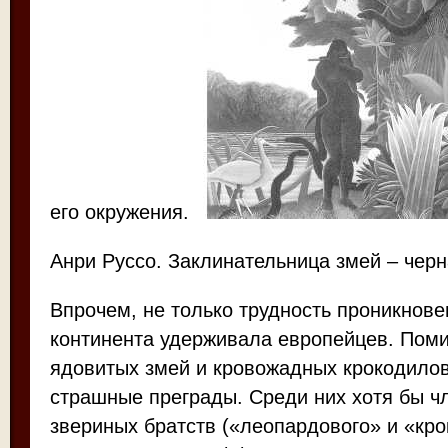
его окружения.
Анри Руссо. Заклинательница змей – чер
Впрочем, не только трудность проникнове
континента удерживала европейцев. Поми
ядовитых змей и кровожадных крокодилов
страшные преграды. Среди них хотя бы ч
звериных братств («леопардового» и «кро