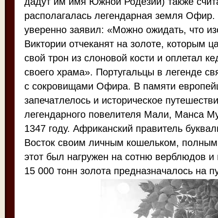
дадут им имя Южной Родезии) также счита
располагалась легендарная земля Офир. 
уверенно заявил: «Можно ожидать, что и
Виктории отчеканят на золоте, которым 
свой трон из слоновой кости и оплетал к
своего храма». Португальцы в легенде с
с сокровищами Офира. В памяти европейц
запечатлелось и историческое путешестви
легендарного повелителя Мали, Манса М
1347 году. Африканский правитель буквал
Восток своим личным кошельком, полным
этот был нагружен на сотню верблюдов и 
15 000 тонн золота предназначалось на п