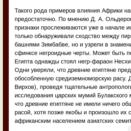
Такого рода примеров влияния Африки на
предостаточно. По мнению Д. А. Ольдерог
признаки прослеживаются уже в начале и
только обнаруживали сходство между пи
башнями Зимбабве, но и узрели в знамен
сфинксе негроидные черты. Может быть по
Египта однажды стоял негр-фараон Несхи 
Одни уверяли, что древние египтяне пре
обособленную средиземноморскую расу. Д
Вирхов), проведя тщательные антрополог
исследования царских мумий Булакского 
что древние египтяне не имели ничего об
расой, хотя позже якобы и произошло их
африканским населением азиатских семит