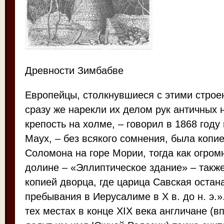
Древности Зимбабве
Европейцы, столкнувшиеся с этими строен
сразу же нарекли их делом рук античных 
крепость на холме, – говорил в 1868 году
Маух, – без всякого сомнения, была копи
Соломона на горе Мории, тогда как огром
долине – «Эллиптическое здание» – такж
копией дворца, где царица Савская оста
пребывания в Иерусалиме в X в. до н. э.
тех местах в конце XIX века англичане (в