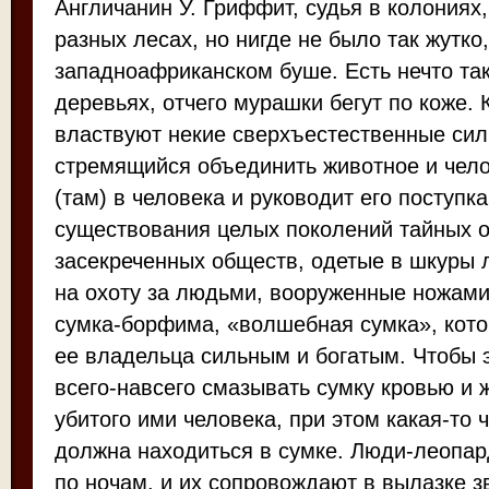
Англичанин У. Гриффит, судья в колониях
разных лесах, но нигде не было так жутко,
западноафриканском буше. Есть нечто так
деревьях, отчего мурашки бегут по коже. 
властвуют некие сверхъестественные силы
стремящийся объединить животное и чел
(там) в человека и руководит его поступк
существования целых поколений тайных о
засекреченных обществ, одетые в шкуры 
на охоту за людьми, вооруженные ножами
сумка-борфима, «волшебная сумка», кото
ее владельца сильным и богатым. Чтобы 
всего-навсего смазывать сумку кровью и 
убитого ими человека, при этом какая-то 
должна находиться в сумке. Люди-леопар
по ночам, и их сопровождают в вылазке 