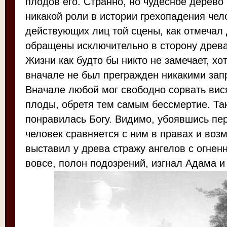
плодов его. Странно, но чудесное дерево 
никакой роли в истории грехопадения чел
действующих лиц той сцены, как отмечал 
обращены исключительно в сторону древа
Жизни как будто бы никто не замечает, хо
вначале не был прегражден никакими зап
Вначале любой мог свободно сорвать вис
плоды, обретя тем самым бессмертие. Та
понравилась Богу. Видимо, убоявшись пер
человек сравняется с ним в правах и воз
выставил у древа стражу ангелов с огнен
вовсе, полон подозрений, изгнал Адама и