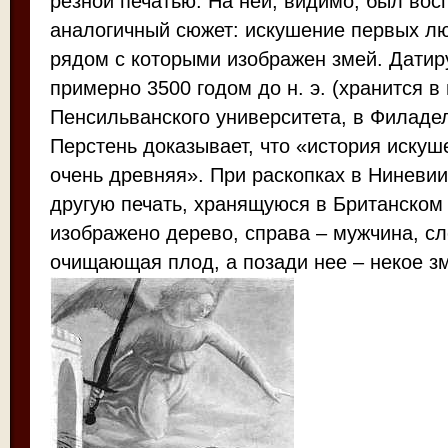
резной печатью. На ней, видимо, был вос
аналогичный сюжет: искушение первых л
рядом с которыми изображен змей. Датир
примерно 3500 годом до н. э. (хранится в
Пенсильванского университета, в Филаде
Перстень доказывает, что «история иску
очень древняя». При раскопках в Ниневи
другую печать, хранящуюся в Британском 
изображено дерево, справа – мужчина, с
очищающая плод, а позади нее – некое з