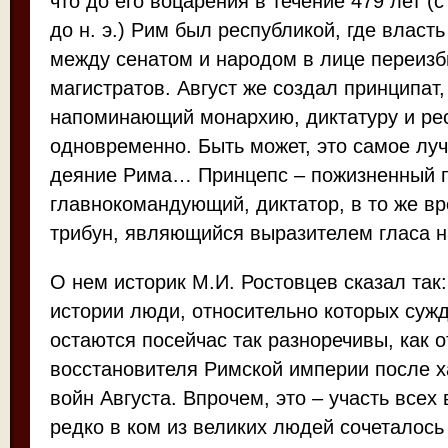
что до его воцарения в течение 479 лет (с 50
до н. э.) Рим был республикой, где власт
между сенатом и народом в лице переиз
магистратов. Август же создал принципат,
напоминающий монархию, диктатуру и ре
одновременно. Быть может, это самое лу
деяние Рима… Принцепс – пожизненный п
главнокомандующий, диктатор, в то же в
трибун, являющийся выразителем гласа н
О нем историк М.И. Ростовцев сказал так:
истории люди, относительно которых суж
остаются посейчас так разноречивы, как 
восстановителя Римской империи после х
войн Августа. Впрочем, это – участь всех
редко в ком из великих людей сочеталось 