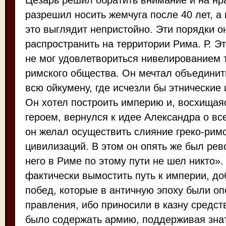
Цезарь решил обратить внимание и на н
разрешил носить жемчуга после 40 лет, а н
это выглядит непристойно. Эти порядки 
распространить на территории Рима. Р. Э
не мог удовлетвориться нивелированием 
римского общества. Он мечтал объединит
всю ойкумену, где исчезли бы этнические
Он хотел построить империю и, восхищая
героем, вернулся к идее Александра о в
он желал осуществить слияние греко-рим
цивилизаций. В этом он опять же был ре
него в Риме по этому пути не шел никто»
фактически вымостить путь к империи, д
побед, которые в античную эпоху были о
правления, ибо приносили в казну средст
было содержать армию, поддерживая знат