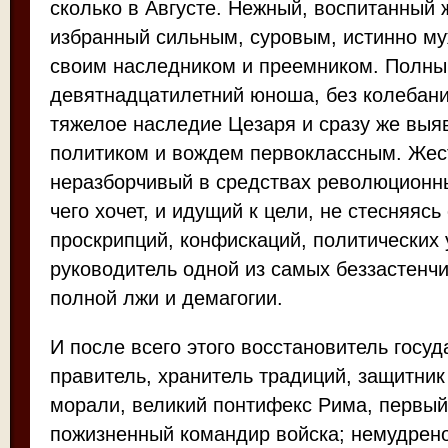
сколько в Августе. Нежный, воспитанный
избранный сильным, суровым, истинно м
своим наследником и преемником. Полн
девятнадцатилетний юноша, без колебани
тяжелое наследие Цезаря и сразу же вы
политиком и вождем первоклассным. Жес
неразборчивый в средствах революционн
чего хочет, и идущий к цели, не стесняяс
проскрипций, конфискаций, политических 
руководитель одной из самых беззастенч
полной лжи и демагогии.
И после всего этого восстановитель госу
правитель, хранитель традиций, защитник
морали, великий понтифекс Рима, первый
пожизненный командир войска; немудрено