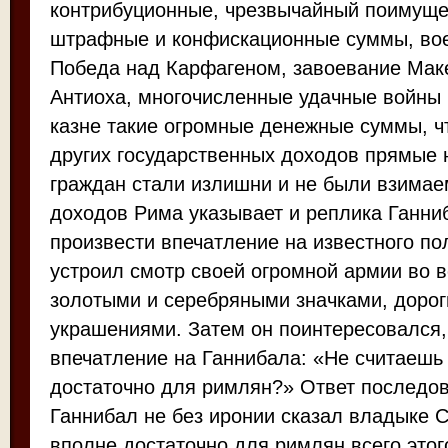
контрибуционные, чрезвычайный поимуще
штрафные и конфискационные суммы, вое
Победа над Карфагеном, завоевание Мак
Антиоха, многочисленные удачные войны
казне такие огромные денежные суммы, ч
других государственных доходов прямые 
граждан стали излишни и не были взимае
доходов Рима указывает и реплика Ганни
произвести впечатление на известного по
устроил смотр своей огромной армии во в
золотыми и серебряными значками, доро
украшениями. Затем он поинтересовался,
впечатление на Ганнибала: «Не считаешь л
достаточно для римлян?» Ответ последо
Ганнибал не без иронии сказал владыке С
вполне достаточно для римлян всего этого