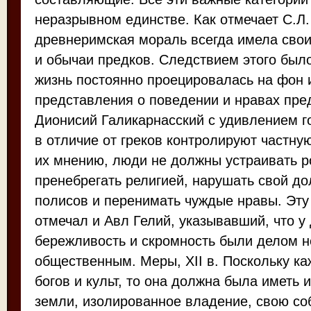
неразрывном единстве. Как отмечает С.Л.
древнеримская мораль всегда имела сво
и обычаи предков. Следствием этого было
жизнь постоянно проецировалась на фон 
представления о поведении и нравах пре
Дионисий Галикарнасский с удивлением г
в отличие от греков контролируют частну
их мнению, люди не должны устраивать р
пренебрегать религией, нарушать свой до
полисов и перенимать чуждые нравы. Эту
отмечал и Авл Гелий, указывавший, что у
бережливость и скромность были делом 
общественным. Меры, XII в. Поскольку к
богов и культ, то она должна была иметь 
земли, изолированное владение, свою со