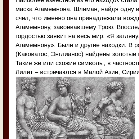
Наиболее известной из его находок стала
маска Агамемнона. Шлиман, найдя одну и
счел, что именно она принадлежала вожд
Агамемнону, завоевавшему Трою. Впослед
гордостью заявит на весь мир: «Я загляну
Агамемнону». Были и другие находки. В р
(Каковатос, Энглианос) найдены золотые
Такие же или схожие символы, в частност
Лилит – встречаются в Малой Азии, Сирии