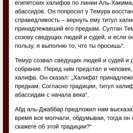
египетских халифов по линии Аль-Хакима,
абассидов. Он попросил у Темура восста
справедливость – вернуть ему титул хали
принадлежавший его предкам. Султан Тем
созову сведущих людей и судей, и если о
пользу, я выполню то, что ты просишь“.
Темур созвал сведущих людей и судей и 
собрание. Перед ним предстал и человек
халифа. Он сказал: „Халифат принадлеж
предкам. Согласно традиции, титул хали
абассидам с начала века“.
Абд аль-Джаббар предложил нам высказа
время все молчали, обдумывая, тогда он 
скажете об этой традиции?“