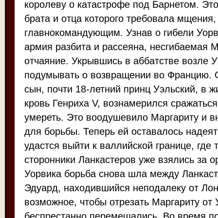
королеву о катастрофе под Барнетом. Это
брата и отца которого требовала мщения, 
главнокомандующим. Узнав о гибели Уорви
армия разбита и рассеяна, несгибаемая 
отчаяние. Укрывшись в аббатстве возле У
подумывать о возвращении во Францию. 
сын, почти 18-летний принц Уэльский, в ж
кровь Генриха V, вознамерился сражаться
умереть. Это воодушевило Маргариту и в
для борьбы. Теперь ей оставалось надеять
удастся выйти к валлийской границе, где
сторонники Ланкастеров уже взялись за о
Уорвика борьба снова шла между Ланкас
Эдуард, находившийся неподалеку от Лон
возможное, чтобы отрезать Маргариту от
беспрестанно перемещались. Во время по