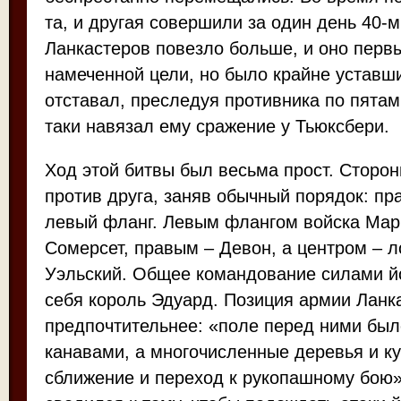
та, и другая совершили за один день 40-
Ланкастеров повезло больше, и оно перв
намеченной цели, но было крайне уставш
отставал, преследуя противника по пятам, 
таки навязал ему сражение у Тьюксбери.
Ход этой битвы был весьма прост. Сторо
против друга, заняв обычный порядок: пр
левый фланг. Левым флангом войска Мар
Сомерсет, правым – Девон, а центром – л
Уэльский. Общее командование силами йо
себя король Эдуард. Позиция армии Ланк
предпочтительнее: «поле перед ними был
канавами, а многочисленные деревья и к
сближение и переход к рукопашному бою»