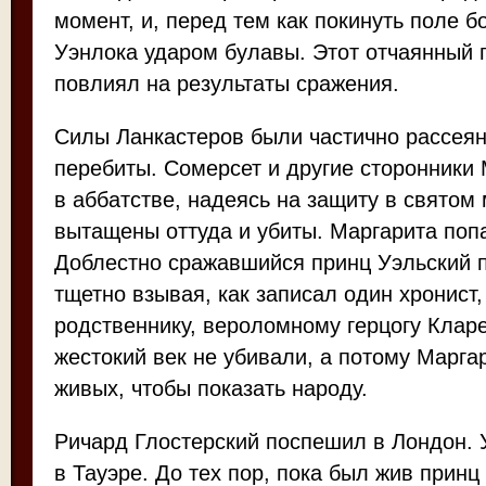
момент, и, перед тем как покинуть поле б
Уэнлока ударом булавы. Этот отчаянный п
повлиял на результаты сражения.
Силы Ланкастеров были частично рассеян
перебиты. Сомерсет и другие сторонники
в аббатстве, надеясь на защиту в святом 
вытащены оттуда и убиты. Маргарита попа
Доблестно сражавшийся принц Уэльский п
тщетно взывая, как записал один хронист,
родственнику, вероломному герцогу Клар
жестокий век не убивали, а потому Марга
живых, чтобы показать народу.
Ричард Глостерский поспешил в Лондон. 
в Тауэре. До тех пор, пока был жив принц