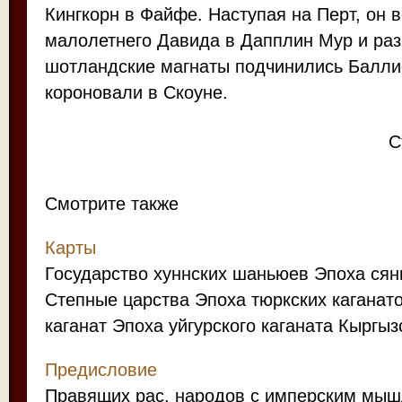
Кингкорн в Файфе. Наступая на Перт, он в
малолетнего Давида в Дапплин Мур и раз
шотландские магнаты подчинились Баллио
короновали в Скоуне.
С
Смотрите также
Карты
Государство хуннских шаньюев Эпоха сян
Степные царства Эпоха тюркских каганат
каганат Эпоха уйгурского каганата Кыргызс
Предисловие
Правящих рас, народов с имперским мыш