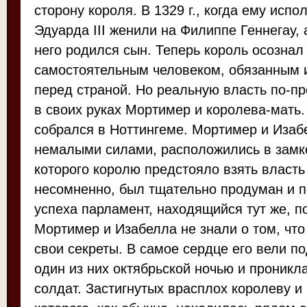
сторону короля. В 1329 г., когда ему испо
Эдуарда III женили на Филиппе Геннегау, а
него родился сын. Теперь король осознал
самостоятельным человеком, обязанным и
перед страной. Но реальную власть по-п
в своих руках Мортимер и королева-мать.
собрался в Ноттингеме. Мортимер и Изаб
немалыми силами, расположились в замк
которого королю предстояло взять власть 
несомненно, был тщательно продуман и п
успеха парламент, находящийся тут же, п
Мортимер и Изабелла не знали о том, что
свои секреты. В самое сердце его вели п
один из них октябрьской ночью и проникл
солдат. Застигнутых врасплох королеву и