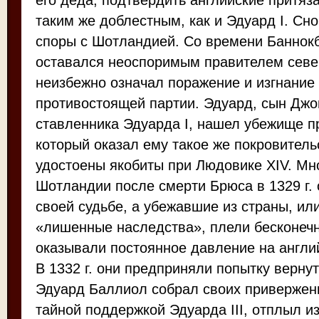
его деда, подтвердить английские притяз
таким же доблестным, как и Эдуард I. Сн
споры с Шотландией. Со времени Баннок
оставался неоспоримым правителем севе
неизбежно означал поражение и изгнание
противостоящей партии. Эдуард, сын Джо
ставленника Эдуарда I, нашел убежище п
который оказал ему такое же покровитель
удостоены якобиты при Людовике XIV. Мн
Шотландии после смерти Брюса в 1329 г.
своей судьбе, а убежавшие из страны, или
«лишенные наследства», плели бесконечн
оказывали постоянное давление на англи
В 1332 г. они предприняли попытку верну
Эдуард Баллиол собрал своих привержен
тайной поддержкой Эдуарда III, отплыл и