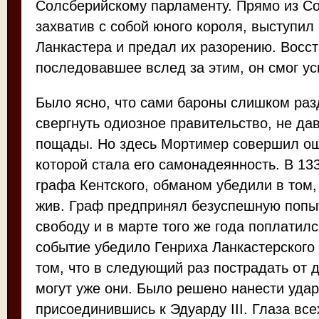
Солсберийскому парламенту. Прямо из С
захватив с собой юного короля, выступил
Ланкастера и предал их разорению. Восст
последовавшее вслед за этим, он смог у
Было ясно, что сами бароны слишком раз
свергнуть одиозное правительство, не д
пощады. Но здесь Мортимер совершил ош
которой стала его самонадеянность. В 133
графа Кентского, обманом убедили в том,
жив. Граф предпринял безуспешную попы
свободу и в марте того же года поплатилс
событие убедило Генриха Ланкастерского 
том, что в следующий раз пострадать от
могут уже они. Было решено нанести уда
присоединившись к Эдуарду III. Глаза все