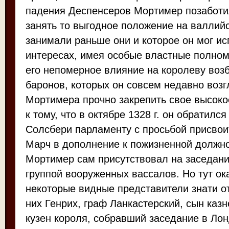
падения Деспенсеров Мортимер позаботил
занять то выгодное положение на валлийс
занимали раньше они и которое он мог ис
интересах, имея особые властные полномо
его непомерное влияние на королеву воз
баронов, которых он совсем недавно воз
Мортимера прочно закрепить свое высок
к тому, что в октябре 1328 г. он обратился
Солсбери парламенту с просьбой присвои
Марч в дополнение к пожизненной должно
Мортимер сам присутствовал на заседан
группой вооруженных вассалов. Но тут ок
некоторые видные представители знати от
них Генрих, граф Ланкастерский, сын казн
кузен короля, собравший заседание в Ло