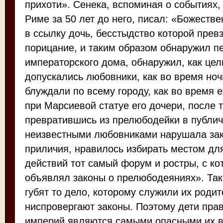
прихоти». Сенека, вспоминая о событиях,
Риме за 50 лет до него, писал: «Божеств
в ссылку дочь, бесстыдство которой прев
порицание, и таким образом обнаружил п
императорского дома, обнаружил, как це
допускались любовники, как во время но
блуждали по всему городу, как во время
при Марсиевой статуе его дочери, после т
превратившись из прелюбодейки в публич
неизвестными любовниками нарушала зак
приличия, нравилось избирать местом дл
действий тот самый форум и ростры, с ко
объявлял законы о прелюбодеяниях». Так
губят то дело, которому служили их роди
ниспровергают законы. Поэтому дети пра
империй являются самыми опасными их в