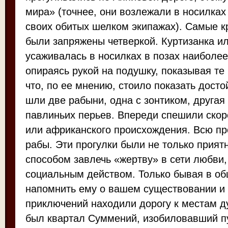
мира» (точнее, они возлежали в носилках
своих обитых шелком экипажах). Самые к
были запряжены четверкой. Куртизанка и
усаживалась в носилках в позах наиболе
опираясь рукой на подушку, показывая те 
что, по ее мнению, стоило показать дост
шли две рабыни, одна с зонтиком, другая
павлиньих перьев. Впереди спешили скор
или африканского происхождения. Всю п
рабы. Эти прогулки были не только прия
способом завлечь «жертву» в сети любви
социальным действом. Только бывая в о
напомнить ему о вашем существовании и
приключений находили дорогу к местам д
был квартал Суммений, изобиловавший 